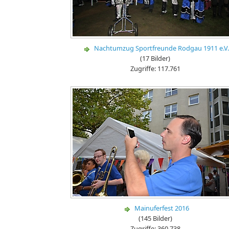
Nachtumzug Sportfreunde Rodgau 1911 e.V
(17 Bilder)
Zugriffe: 117.761
Mainuferfest 2016
(145 Bilder)
Zugriffe: 360.738