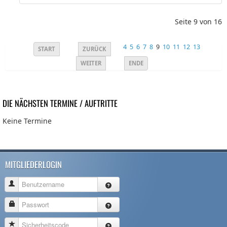
Seite 9 von 16
4
5
6
7
8
9
10
11
12
13
START
ZURÜCK
WEITER
ENDE
DIE NÄCHSTEN TERMINE / AUFTRITTE
Keine Termine
MITGLIEDERLOGIN
Benutzername
Passwort
Sicherheitscode