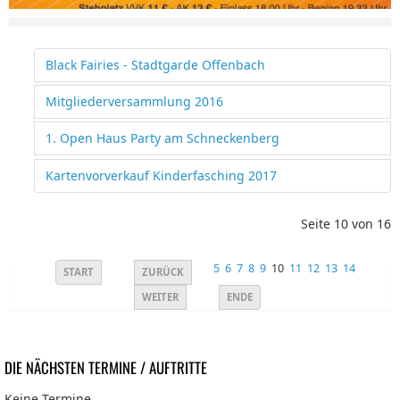
Black Fairies - Stadtgarde Offenbach
Mitgliederversammlung 2016
1. Open Haus Party am Schneckenberg
Kartenvorverkauf Kinderfasching 2017
Seite 10 von 16
5
6
7
8
9
10
11
12
13
14
START
ZURÜCK
WEITER
ENDE
DIE NÄCHSTEN TERMINE / AUFTRITTE
Keine Termine